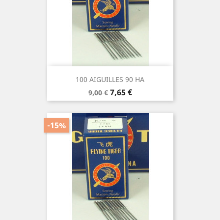
100 AIGUILLES 90 HA
Prix
Prix
7,65 €
9,00 €
de
base
-15%