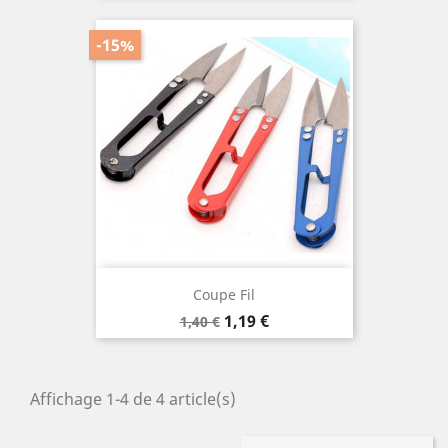
base
-15%
Coupe Fil
Prix
Prix
1,19 €
1,40 €
de
base
Affichage 1-4 de 4 article(s)