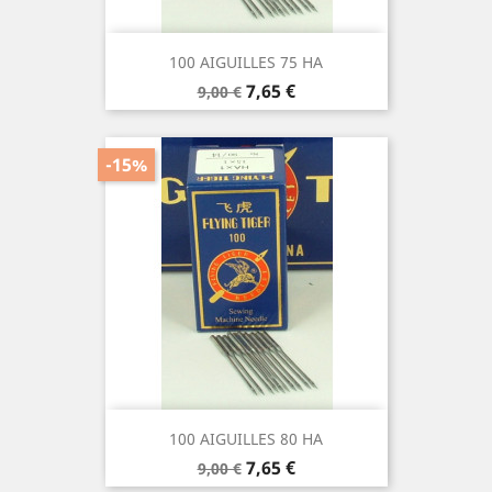
100 AIGUILLES 75 HA
Prix
Prix
7,65 €
9,00 €
de
base
-15%
100 AIGUILLES 80 HA
Prix
Prix
7,65 €
9,00 €
de