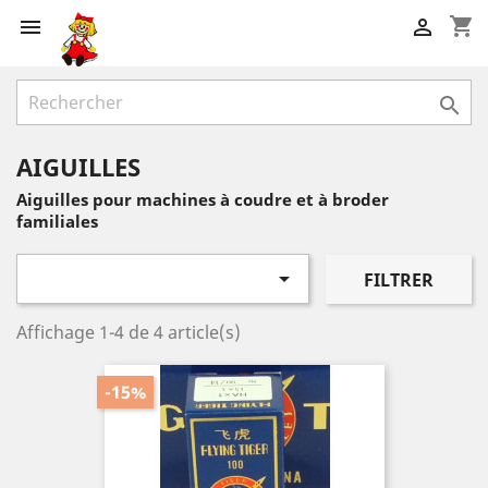
shopping_cart



AIGUILLES
Aiguilles pour machines à coudre et à broder
familiales

FILTRER
Affichage 1-4 de 4 article(s)
-15%