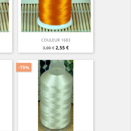
Aperçu rapide

COULEUR 1683
Prix
Prix
2,55 €
3,00 €
de
base
-15%