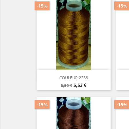
-15%
-15%
Aperçu rapide

COULEUR 2238
Prix
Prix
5,53 €
6,50 €
de
base
-15%
-15%