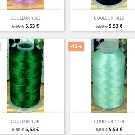
Aperçu rapide
Aperçu rapide


COULEUR 1863
COULEUR 1825
Prix
Prix
Prix
Prix
5,53 €
5,53 €
6,50 €
6,50 €
de
de
base
base
-15%
Aperçu rapide
Aperçu rapide


COULEUR 1740
COULEUR 1729
Prix
Prix
Prix
Prix
5,53 €
5,53 €
6,50 €
6,50 €