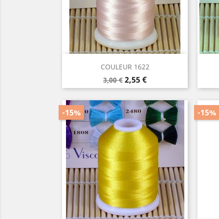
Aperçu rapide

COULEUR 1622
Prix
Prix
2,55 €
3,00 €
de
base
-15%
-15%