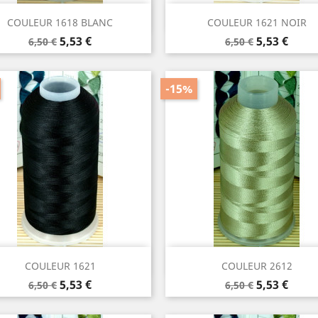
Aperçu rapide
Aperçu rapide


COULEUR 1618 BLANC
COULEUR 1621 NOIR
Prix
Prix
Prix
Prix
5,53 €
5,53 €
6,50 €
6,50 €
de
de
base
base
-15%
Aperçu rapide
Aperçu rapide


COULEUR 1621
COULEUR 2612
Prix
Prix
Prix
Prix
5,53 €
5,53 €
6,50 €
6,50 €
de
de
base
base