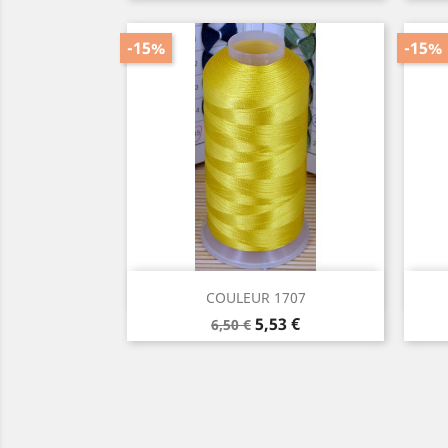
de
base
-15%
-15%
Aperçu rapide

COULEUR 1707
Prix
Prix
5,53 €
6,50 €
de
base