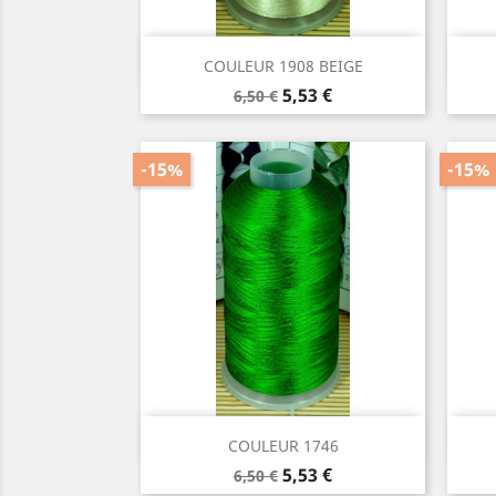
Aperçu rapide

COULEUR 1908 BEIGE
Prix
Prix
5,53 €
6,50 €
de
base
-15%
-15%
Aperçu rapide

COULEUR 1746
Prix
Prix
5,53 €
6,50 €