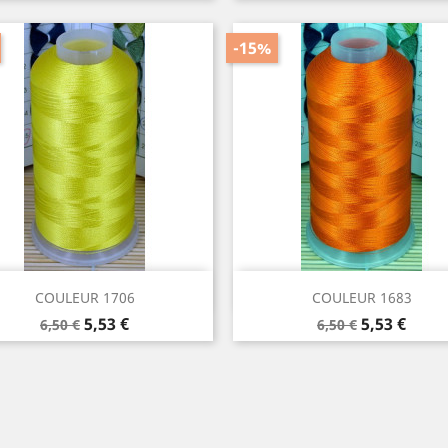
de
de
base
base
-15%
Aperçu rapide
Aperçu rapide


COULEUR 1706
COULEUR 1683
Prix
Prix
Prix
Prix
5,53 €
5,53 €
6,50 €
6,50 €
de
de
base
base