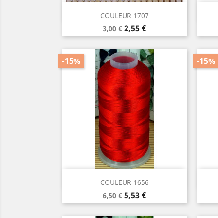
Aperçu rapide

COULEUR 1707
Prix
Prix
2,55 €
3,00 €
de
base
-15%
-15%
Aperçu rapide

COULEUR 1656
Prix
Prix
5,53 €
6,50 €
de
base