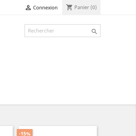
shopping_cart

Panier
(0)
Connexion

-15%