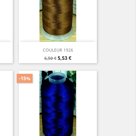
Aperçu rapide

COULEUR 1926
Prix
Prix
5,53 €
6,50 €
de
base
-15%