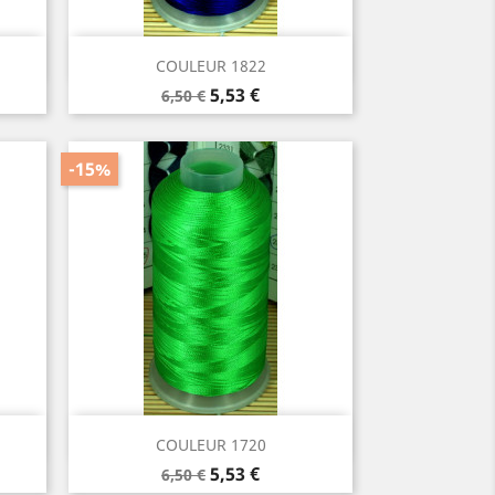
Aperçu rapide

COULEUR 1822
Prix
Prix
5,53 €
6,50 €
de
base
-15%
Aperçu rapide

COULEUR 1720
Prix
Prix
5,53 €
6,50 €