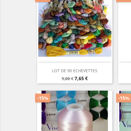
Aperçu rapide

LOT DE 90 ECHEVETTES
Prix
Prix
7,65 €
9,00 €
de
base
-15%
-15%