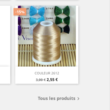
de
base
-15%
Aperçu rapide

COULEUR 2612
Prix
Prix
2,55 €
3,00 €
de
base
Tous les produits
