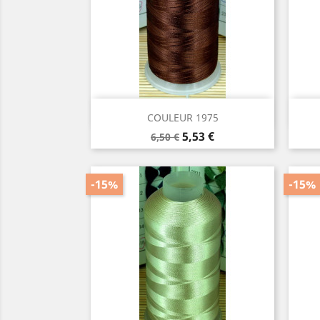
Aperçu rapide

COULEUR 1975
Prix
Prix
5,53 €
6,50 €
de
base
-15%
-15%