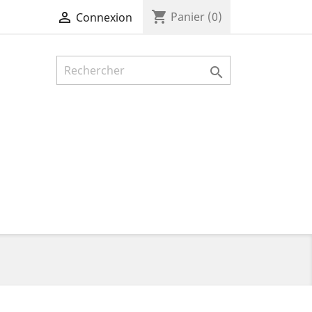
shopping_cart

Panier
(0)
Connexion
