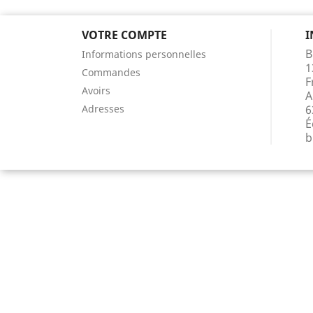
VOTRE COMPTE
I
B
Informations personnelles
1
Commandes
F
Avoirs
A
Adresses
6
É
b